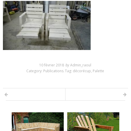
10 février 2018
by
Admin_raoul
Category:
Publications
.
Tag:
décorécup
,
Palette