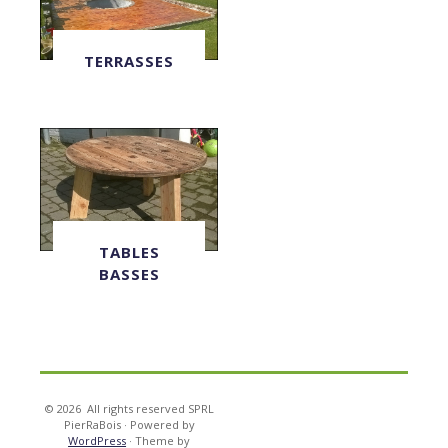
TERRASSES
TABLES
BASSES
© 2026
All rights reserved SPRL
Accueil
Histoire
Nos
Partenaires
Tarifs
Besoin
Contact
Magratt
PierRaBois
·
Powered by
réalisations
de
WordPress
·
Theme by