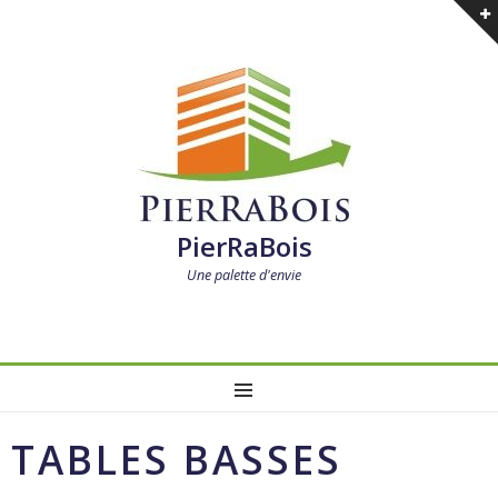
PierRaBois
Une palette d'envie
MENU
TABLES BASSES